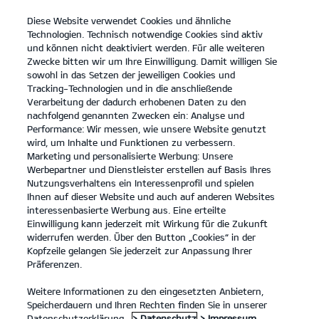
Diese Website verwendet Cookies und ähnliche
open
Technologien. Technisch notwendige Cookies sind aktiv
menu
und können nicht deaktiviert werden. Für alle weiteren
KONTAKT
Zwecke bitten wir um Ihre Einwilligung. Damit willigen Sie
sowohl in das Setzen der jeweiligen Cookies und
Tracking-Technologien und in die anschließende
Kia PBV Nutzfahrzeuge
Kontakt
Verarbeitung der dadurch erhobenen Daten zu den
nachfolgend genannten Zwecken ein: Analyse und
...
KIA PBV NUTZFAHRZEUGE
Performance: Wir messen, wie unsere Website genutzt
wird, um Inhalte und Funktionen zu verbessern.
Marketing und personalisierte Werbung: Unsere
Werbepartner und Dienstleister erstellen auf Basis Ihres
Nutzungsverhaltens ein Interessenprofil und spielen
Ihnen auf dieser Website und auch auf anderen Websites
interessenbasierte Werbung aus. Eine erteilte
Einwilligung kann jederzeit mit Wirkung für die Zukunft
widerrufen werden. Über den Button „Cookies“ in der
Kopfzeile gelangen Sie jederzeit zur Anpassung Ihrer
Präferenzen.
Weitere Informationen zu den eingesetzten Anbietern,
Speicherdauern und Ihren Rechten finden Sie in unserer
Datenschutzerklärung.
> Datenschutz
> Impressum